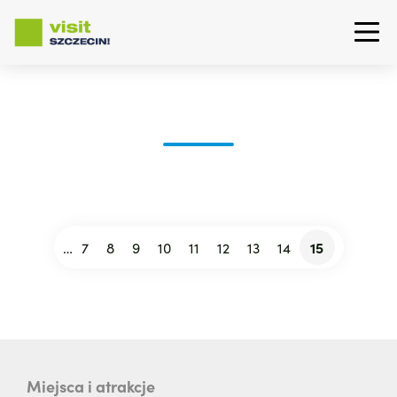
Skip
to
main
content
…
7
8
9
10
11
12
13
14
15
pagination
Strona
Strona
Strona
Strona
Strona
Strona
Strona
Strona
Current
page
Miejsca i atrakcje