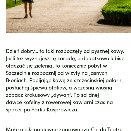
Dzień dobry… to taki rozpoczęty od pysznej kawy.
Jeśli też wyznajesz tę zasadę, a dodatkowo lubisz
otaczać się zielenią, to koniecznie pobyt w
Szczecinie rozpocznij od wizyty na
Jasnych
Błoniach
. Popijając kawę ze szczecińskiej palarni,
posłuchaj śpiewu ptaków, a wczesną wiosną
zobacz krokusowy „dywan”. Po solidnej
dawce kofeiny z rowerowej kawiarni czas na
spacer po Parku Kasprowicza.
Małe alejki na pewno zaprowadzą Cię do
Teatru