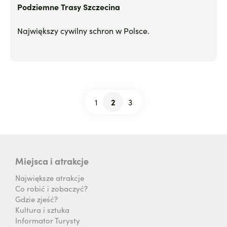
Podziemne Trasy Szczecina
Największy cywilny schron w Polsce.
1
2
3
Stronicowanie
Strona
Bieżąca
Strona
strona
Miejsca i atrakcje
Największe atrakcje
Co robić i zobaczyć?
Gdzie zjeść?
Kultura i sztuka
Informator Turysty