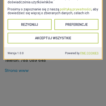
Wypożyczalnia rowerów elektrycznych i
akcesoriów turystyki rowerowej (przyczepek,
bagażników, czy fotelików). Z ważną
Szczecińską
Kartą Turystyczną
obowiązuje rabat 20%.
UWAGA
! Wypożyczalnia zamknięta do 13 marca
2025. Zapraszamy na wiosnę!
Adres: ul. Monte Cassino 19E
Telefon: 788 089 648
Strona www