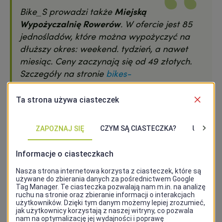
Bike_S prowadzi także
Miejską
Wypożyczalnię Rowerów
. W ofercie jest 85
jednośladów, które można wypożyczyć na
dłuższy okres: weekend. tydzień, a nawet
miesiąc. Ceny zaczynają się od 49 złotych.
Szczegóły na stronie
bikes-
srm.pl/wypozyczalnia/
Adres: Wiele lokalizacji
Telefon: 91 50 65 200 (infolinia operatora)
Strona www
Ścieżki - wypożyczalnia rowerów