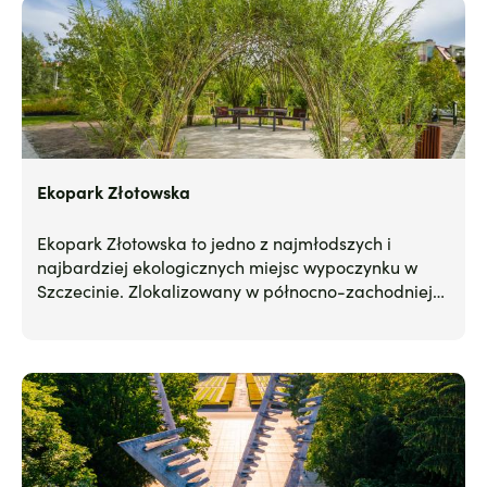
Ekopark Złotowska
Ekopark Złotowska to jedno z najmłodszych i
najbardziej ekologicznych miejsc wypoczynku w
Szczecinie. Zlokalizowany w północno-zachodniej
części miasta, na skraju osiedla Warszewo, park
zachwyca przemyślaną architekturą krajobrazu,
różnorodnością przyrodniczą oraz spokojem, który
trudno znaleźć bliżej centrum.