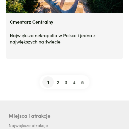
Cmentarz Centralny
Największa nekropolia w Polsce i jedna z
największych na świecie.
1
2
3
4
5
Stronicowanie
Bieżąca
Strona
Strona
Strona
Strona
strona
Miejsca i atrakcje
Największe atrakcje