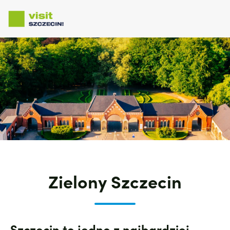
Przejdź
do
treści
Zielony Szczecin
Szczecin to jedno z najbardziej