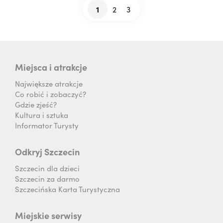
1
2
3
Stronicowanie
Bieżąca
Strona
Strona
strona
Miejsca i atrakcje
Największe atrakcje
Co robić i zobaczyć?
Gdzie zjeść?
Kultura i sztuka
Informator Turysty
Odkryj Szczecin
Szczecin dla dzieci
Szczecin za darmo
Szczecińska Karta Turystyczna
Miejskie serwisy