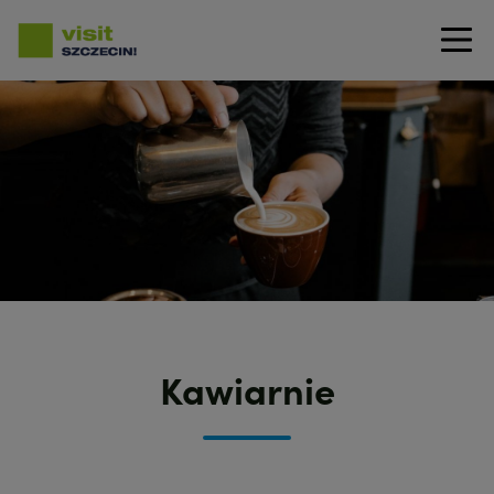
Przejdź
do
treści
Kawiarnie