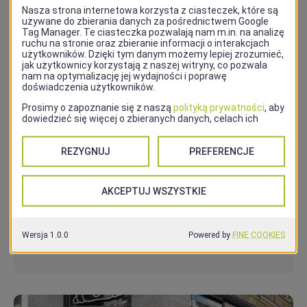
Europa Restaurant & Café
Restauracja Europa oferuje pyszne śniadania w
formie bufetu, szybkie lunche, lunche biznesowe i
wykwintne kolacje, a w niedzielne popołudnie
familijne obiady dla rodzin z dziećmi.