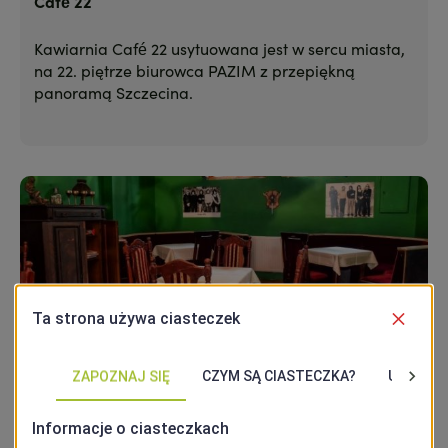
Café 22
Kawiarnia Café 22 usytuowana jest w sercu miasta,
na 22. piętrze biurowca PAZIM z przepiękną
panoramą Szczecina.
Sorrento Klubokawiarnia
Klubokawiarnia Sorrento swoim wystrojem
nawiązuje do muzycznych klimatów lat 60-tych.
Latem oferuje klimatyczny ogródek.