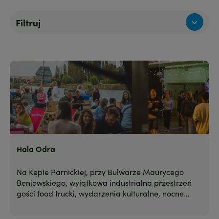
Filtruj
Hala Odra
Na Kępie Parnickiej, przy Bulwarze Maurycego
Beniowskiego, wyjątkowa industrialna przestrzeń
gości food trucki, wydarzenia kulturalne, nocne
imprezy czy targi. A to z pewnością nie koniec
pomysłów na to miejsce.