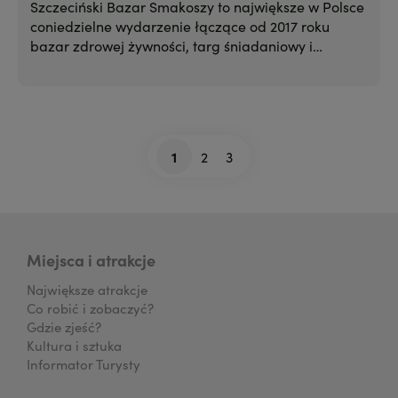
Szczeciński Bazar Smakoszy to największe w Polsce
coniedzielne wydarzenie łączące od 2017 roku
bazar zdrowej żywności, targ śniadaniowy i
możliwość rodzinnego relaksu.
1
2
3
Stronicowanie
Bieżąca
Strona
Strona
strona
Miejsca i atrakcje
Największe atrakcje
Co robić i zobaczyć?
Gdzie zjeść?
Kultura i sztuka
Informator Turysty