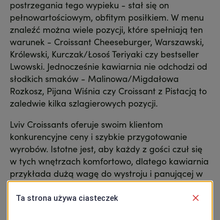
postrzegania tego wypieku - stał się on
pełnowartościowym, obfitym posiłkiem. W menu
znaleźć można wiele pozycji, które spełniają ten
warunek - Croissant Cheeseburger, Warszawski,
Królewski, Kurczak/Łosoś Teriyaki czy bestseller
Lwowski. Jednocześnie kawiarnia nie odchodzi od
słodkich smaków - Malinowa/Migdałowa
Rozkosz, Pijana Wiśnia czy Croissant z Pistacją to
zaledwie kilka szlagierowych pozycji.
Lviv Croissants oferuje swoim klientom
konkurencyjne ceny i szybkie przygotowanie
wyrobów. Istotne jest, aby każdy z gości czuł się
w tych wnętrzach komfortowo, dlatego kawiarnia
przykłada dużą wagę do wystroju i panującej w
środku atmosfery.
Na terenie Ukrainy, Lviv Croissants posiada ponad
160 piekarni. W Polsce w tym momencie jest to 11