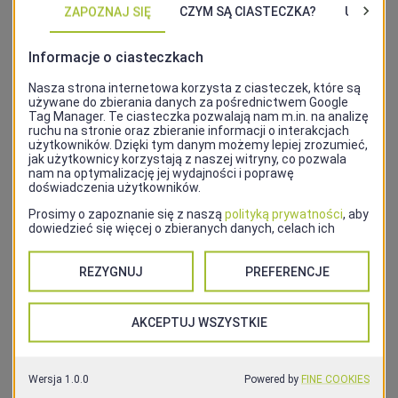
lokali znajdujących się w kilku miastach -
Szczecinie, Warszawie, Wrocławiu, Rzeszowie,
Gdańsku i Zgorzelcu. Ponadto, Lviv Croissants
posiada lokal w Bratysławie, na Słowacji.
Adres
al. Wojska Polskiego 42, 70-475 Szczecin
Kontakt
533 422 099
Strona internetowa
Instagram