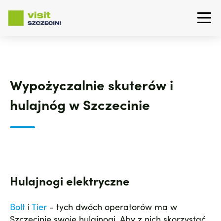
Przejdź
do
treści
Wypożyczalnie skuterów i
hulajnóg w Szczecinie
Hulajnogi elektryczne
Bolt
i
Tier
- tych dwóch operatorów ma w
Szczecinie swoje hulajnogi. Aby z nich skorzystać,