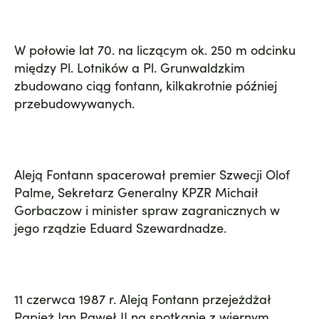
W połowie lat 70. na liczącym ok. 250 m odcinku
między Pl. Lotników a Pl. Grunwaldzkim
zbudowano ciąg fontann, kilkakrotnie później
przebudowywanych.
Aleją Fontann spacerował premier Szwecji Olof
Palme, Sekretarz Generalny KPZR Michaił
Gorbaczow i minister spraw zagranicznych w
jego rządzie Eduard Szewardnadze.
11 czerwca 1987 r. Aleją Fontann przejeżdżał
Papież Jan Paweł II na spotkanie z wiernym