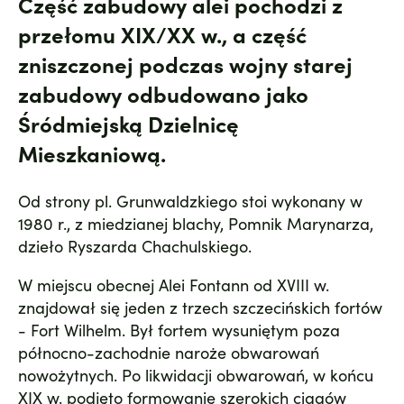
Część zabudowy alei pochodzi z
przełomu XIX/XX w., a część
zniszczonej podczas wojny starej
zabudowy odbudowano jako
Śródmiejską Dzielnicę
Mieszkaniową.
Od strony pl. Grunwaldzkiego stoi wykonany w
1980 r., z miedzianej blachy, Pomnik Marynarza,
dzieło Ryszarda Chachulskiego.
W miejscu obecnej Alei Fontann od XVIII w.
znajdował się jeden z trzech szczecińskich fortów
- Fort Wilhelm. Był fortem wysuniętym poza
północno-zachodnie naroże obwarowań
nowożytnych. Po likwidacji obwarowań, w końcu
XIX w. podjęto formowanie szerokich ciągów