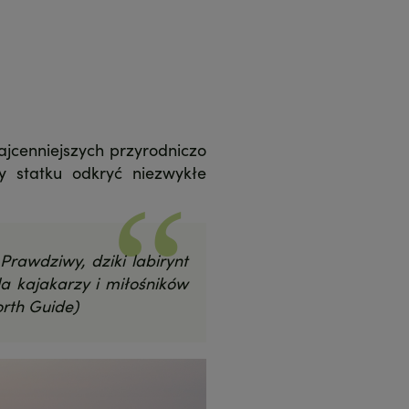
jcenniejszych przyrodniczo
y statku odkryć niezwykłe
Prawdziwy, dziki labirynt
la kajakarzy i miłośników
orth Guide)