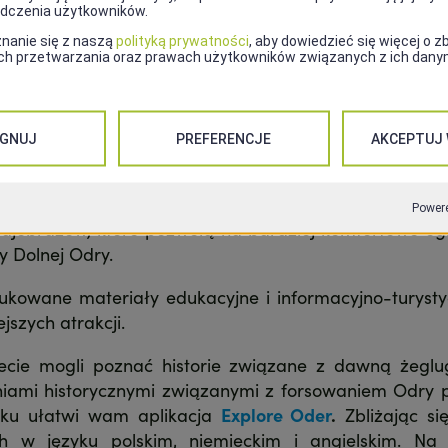
 mogli zaobserwować
żurawie
,
bieliki
,
czaple
czy
kor
łe trzcinowiska tworzące unikalny krajobraz. Na pokł
rajobrazów, które pozwolą na bardziej komfortowe og
y Dolnej Odry.
kowane materiały edukacyjne i informacyjno-turysty
jszych atrakcji.
ecie mogli poznać historie związane z dawną żegl
ami historycznymi związanymi z forsowaniem Odry p
tku ułatwi wam aplikacja
Explore Oder
.
Zbliżając si
 w języku polskim, niemieckim i angielskim. Na