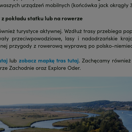
waszych urządzeń mobilnych (końcówka jack okrągły 
 z pokładu statku lub na rowerze
ównież turystyce aktywnej. Wzdłuż trasy przebiega po
ały przeciwpowodziowe, lasy i nadodrzańskie krajo
nej przygody z rowerową wyprawą po polsko-niemiec
taj
lub
zobacz mapkę tras tutaj
. Zachęcamy również 
ze Zachodnie oraz Explore Oder.