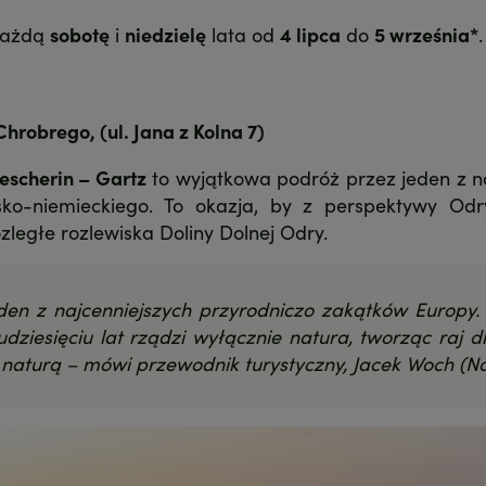
 każdą
sobotę
i
niedzielę
lata od
4 lipca
do
5 września*
.
Chrobrego, (ul. Jana z Kolna 7)
escherin – Gartz
to wyjątkowa podróż przez jeden z na
ko-niemieckiego. To okazja, by z perspektywy Odr
zległe rozlewiska Doliny Dolnej Odry.
den z najcenniejszych przyrodniczo zakątków Europy. 
dziesięciu lat rządzi wyłącznie natura, tworząc raj d
naturą – mówi przewodnik turystyczny, Jacek Woch (N