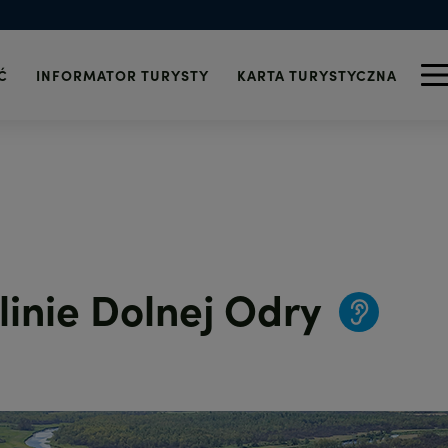
 i alkohol
Turystyczna
znalezionych
wi-fi
Informacja Turystyczna
Zdrowie
 Szczecinie
Wydarzenia
Telefony alarmowe
icy
Ć
INFORMATOR TURYSTY
KARTA TURYSTYCZNA
linie Dolnej Odry