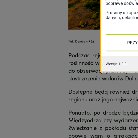
Fot. Damian Róż
Podczas rejsu będziecie
roślinność wodną i rozleg
do obserwacji przyrody i k
dostrzeżenie walorów Dolin
Dostępne będą również dru
regionu oraz jego najważnie
Ponadto, po drodze będzi
Międzyodrza czy wydarzeni
Zwiedzanie z pokładu sta
opowie wam o atrakcjach