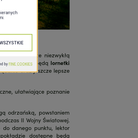
morany
, a także niezwykłą
adzie dostępne będą
lornetki
lądanie oraz jeszcze lepsze
czne, ułatwiające poznanie
ugą odrzańską, powstaniem
odczas II Wojny Światowej.
ę do danego punktu, lektor
 pokładzie dostępne będą