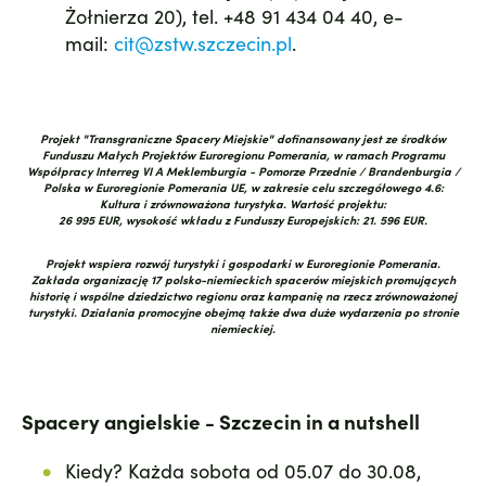
Żołnierza 20), tel. +48 91 434 04 40, e-
mail:
cit@zstw.szczecin.pl
.
Projekt "Transgraniczne Spacery Miejskie" dofinansowany jest ze środków
Funduszu Małych Projektów Euroregionu Pomerania, w ramach Programu
Współpracy Interreg VI A Meklemburgia - Pomorze Przednie / Brandenburgia /
Polska w Euroregionie Pomerania UE, w zakresie celu szczegółowego 4.6:
Kultura i zrównoważona turystyka. Wartość projektu:
26 995 EUR, wysokość wkładu z Funduszy Europejskich: 21. 596 EUR.
Projekt wspiera rozwój turystyki i gospodarki w Euroregionie Pomerania.
Zakłada organizację 17 polsko-niemieckich spacerów miejskich promujących
historię i wspólne dziedzictwo regionu oraz kampanię na rzecz zrównoważonej
turystyki. Działania promocyjne obejmą także dwa duże wydarzenia po stronie
niemieckiej.
Spacery angielskie - Szczecin in a nutshell
Kiedy? Każda sobota od 05.07 do 30.08,