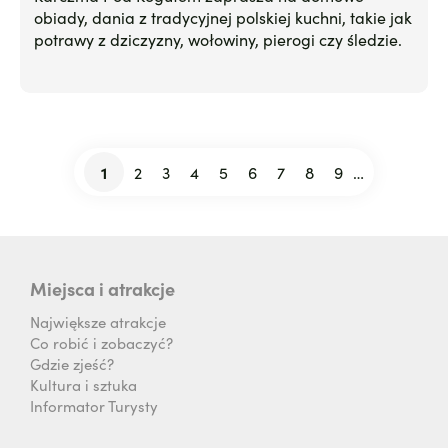
obiady, dania z tradycyjnej polskiej kuchni, takie jak
potrawy z dziczyzny, wołowiny, pierogi czy śledzie.
1
2
3
4
5
6
7
8
9
…
Stronicowanie
Bieżąca
Strona
Strona
Strona
Strona
Strona
Strona
Strona
Strona
strona
Miejsca i atrakcje
Największe atrakcje
Co robić i zobaczyć?
Gdzie zjeść?
Kultura i sztuka
Informator Turysty