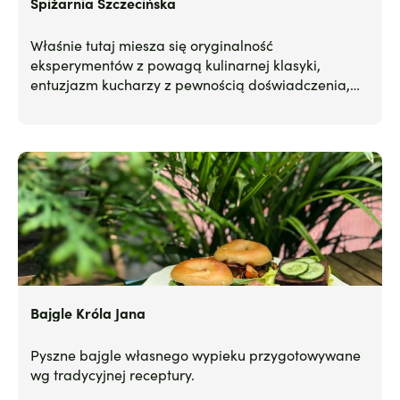
Spiżarnia Szczecińska
Właśnie tutaj miesza się oryginalność
eksperymentów z powagą kulinarnej klasyki,
entuzjazm kucharzy z pewnością doświadczenia,
dobre próbuje się z lepszym. Atmosfera jest
spokojna, bo gościnność robi swoje.
Bajgle Króla Jana
Pyszne bajgle własnego wypieku przygotowywane
wg tradycyjnej receptury.