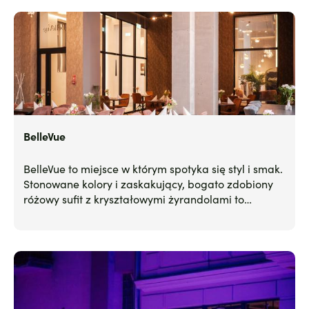
BelleVue
BelleVue to miejsce w którym spotyka się styl i smak.
Stonowane kolory i zaskakujący, bogato zdobiony
różowy sufit z kryształowymi żyrandolami to
pierwsze rzeczy, które rzucają się w oczy gdy
wchodzimy do restauracji w Grand Focus Hotel
Szczecin.