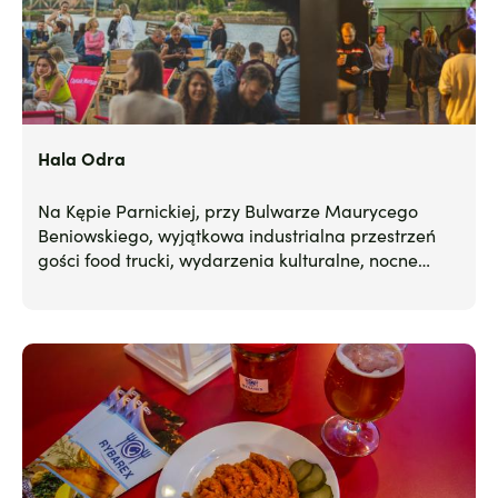
Hala Odra
Na Kępie Parnickiej, przy Bulwarze Maurycego
Beniowskiego, wyjątkowa industrialna przestrzeń
gości food trucki, wydarzenia kulturalne, nocne
imprezy czy targi. A to z pewnością nie koniec
pomysłów na to miejsce.