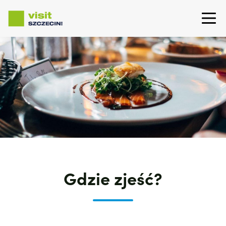
Przejdź
do
treści
Gdzie zjeść?