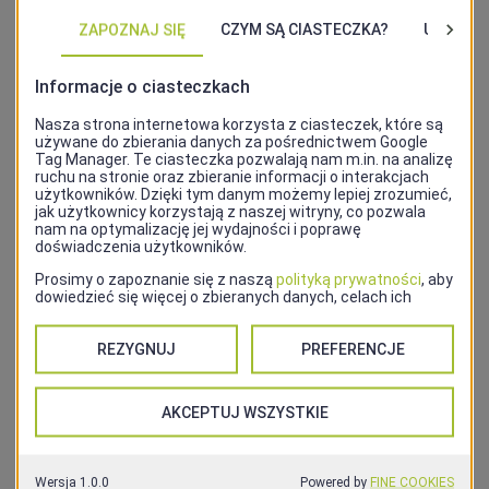
6.A Odrestaurowana Willa Lentza i nie tylko –
spacer wzdłuż al. Wojska Polskiego obok
budynków najbogatszych szczecinian, połączony
ze zwiedzaniem Willi Lentza. (max. liczba
uczestników – 25)
6.B Historia rodziny Lentz i jej Willi – zwiedzanie
Willi Lentza (max. liczba uczestników – 25,
Godzina i miejsce zbiórki:
11:30
, na al. Wojska
Polskiego 84, przed wejściem do willi
7. Książki i kafle – spacer po Śródmieściu
połączony z wizytą w Książnicy Pomorskiej i nowo
otwartym muzeum historii pieców kaflowych
(max. liczba uczestników – 20).
8. 3 w 1, czyli Muzeum Zduńskie Opowieści,
Archiwum Państwowe i Pałac Ziemstwa z salą
balową – spacer po centrum połączony z