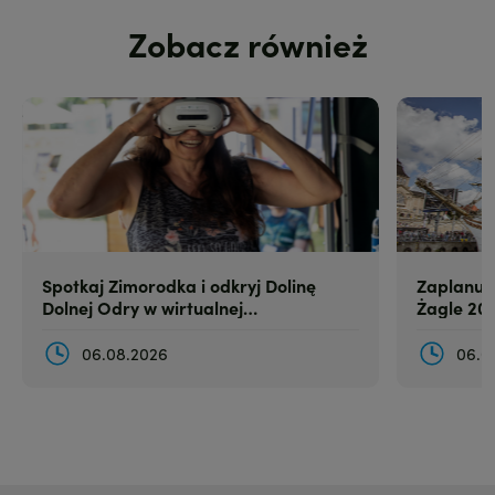
Zobacz również
Zdjęcie
Zdjęcie
Spotkaj Zimorodka i odkryj Dolinę
Zaplanuj
Dolnej Odry w wirtualnej
Żagle 20
rzeczywistości
06.08.2026
06.0