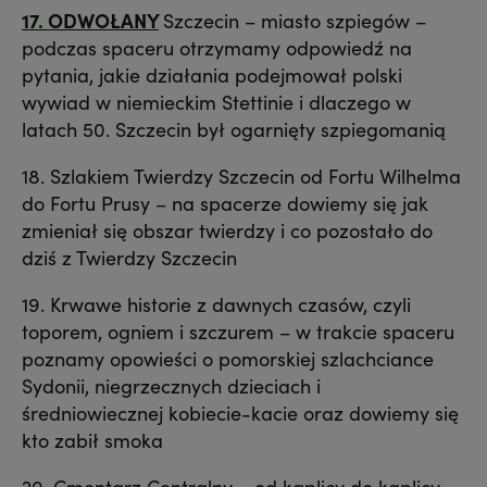
17.
O
DWOŁANY
Szczecin – miasto szpiegów –
podczas spaceru otrzymamy odpowiedź na
pytania, jakie działania podejmował polski
wywiad w niemieckim Stettinie i dlaczego w
latach 50. Szczecin był ogarnięty szpiegomanią
18. Szlakiem Twierdzy Szczecin od Fortu Wilhelma
do Fortu Prusy – na spacerze dowiemy się jak
zmieniał się obszar twierdzy i co pozostało do
dziś z Twierdzy Szczecin
19. Krwawe historie z dawnych czasów, czyli
toporem, ogniem i szczurem – w trakcie spaceru
poznamy opowieści o pomorskiej szlachciance
Sydonii, niegrzecznych dzieciach i
średniowiecznej kobiecie-kacie oraz dowiemy się
kto zabił smoka
20. Cmentarz Centralny – od kaplicy do kaplicy –