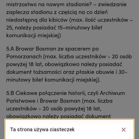
mistrzostwo na nowym stadionie? – zwiedzanie
zaplecza stadionu z częścią na co dzień
niedostępną dla kibiców (max. ilość uczestników –
25, należy posiadać 15-minutowy bilet
komunikacji miejskiej)
5.A Browar Bosman ze spacerem po
Pomorzanach (max. liczba uczestników - 20 osób
powyżej 18 lat, obowiązkowo należy posiadać
dokument tożsamości oraz płaskie obuwie i 30-
minutowy bilet komunikacji miejskiej).
5.B Ciekawe połączenie historii, czyli Archiwum
Państwowe i Browar Bosman (max. liczba
uczestników - 20 osób powyżej 18 lat,
obowiązkowo należy posiadać dokument
tożsamości oraz płaskie obuwie i 30-minutowy
bilet komunikacji miejskiej).