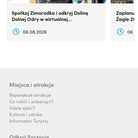
Spotkaj Zimorodka i odkryj Dolinę
Zaplanuj
Dolnej Odry w wirtualnej
Żagle 20
rzeczywistości
06.08.2026
06.0
Miejsca i atrakcje
Największe atrakcje
Co robić i zobaczyć?
Gdzie zjeść?
Kultura i sztuka
Informator Turysty
Odkryj Szczecin