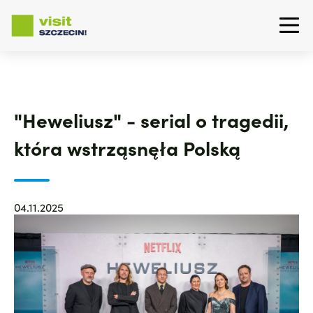
Przejdź
do
treści
"Heweliusz" - serial o tragedii,
która wstrząsnęła Polską
04.11.2025