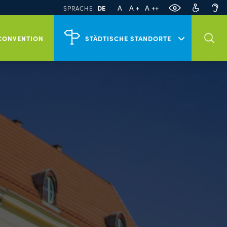
PL
EN
A
A +
A ++
DE
SPRACHE:
Veranstaltungen in Szczecin
CONVENTION
STÄDTISCHE STANDORTE
Tour Szczecin