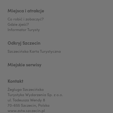
Miejsca i atrakcje
Co robić i zobaczyć?
Gdzie zjeść?
Informator Turysty
Odkryj Szczecin
Szczecińska Karta Turystyczna
Miejskie serwisy
Kontakt
Żegluga Szczecińska
Turystyka Wydarzenia Sp. z o.o.
ul. Tadeusza Wendy 8
70-655 Szczecin, Polska
www.zstw.szczecin.pl