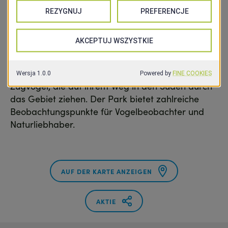
machen. Die damals errichteten
wassertechnischen Anlagen wurden nach dem
Zweiten Weltkrieg nicht weiter genutzt und sind
heute ein historisches und kulturelles Erbe der
Region.
Das Odertal ist zudem ein wichtiger Rastplatz für
Zugvögel, die auf ihrem Weg in den Süden durch
das Gebiet ziehen. Der Park bietet zahlreiche
Beobachtungspunkte für Vogelbeobachter und
Naturliebhaber.
AUF DER KARTE ANZEIGEN
AKTIE