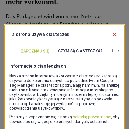
mehr vorkommt.
Das Parkgebiet wird von einem Netz aus
Altarmen, Gräben und Kanälen durchzogen,
deren Gesamtlänge über 200 km beträgt. Das
sogenannte Międzyodrze (Zwischenoderland),
das zwischen der Westoder und der Regalica
liegt, weist eine unterschiedliche Breite auf – von
etwa 2 km im südlichen Teil bis zu 12 km in der
Nähe von Stettin. Der südliche Abschnitt des
Odertals, auf deutscher Seite südlich von
Widuchowa, steht ebenfalls unter Schutz als
Nationalpark Unteres Odertal.
Der Park ist auch ein bedeutendes Zeugnis
vergangener wasserbaulicher Maßnahmen. In
der Zwischenkriegszeit gab es Versuche, das
Gebiet für landwirtschaftliche Zwecke nutzbar zu