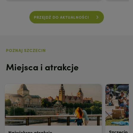
PRZEJDŹ DO AKTUALNOŚCI
POZNAJ SZCZECIN
Miejsca i atrakcje
Szczecin dl
Największe atrakcje