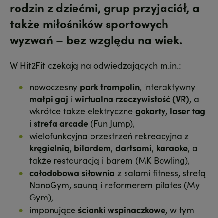
rodzin z dziećmi, grup przyjaciół, a
także miłośników sportowych
wyzwań – bez względu na wiek.
W Hit2Fit czekają na odwiedzających m.in.:
nowoczesny
park trampolin
, interaktywny
małpi gaj
i
wirtualna rzeczywistość (VR)
, a
wkrótce także elektryczne
gokarty
,
laser tag
i
strefa arcade
(Fun Jump),
wielofunkcyjna przestrzeń rekreacyjna z
kręgielnią
,
bilardem
,
dartsami
,
karaoke
, a
także restauracją i barem (MK Bowling),
całodobowa siłownia
z salami fitness, strefą
NanoGym, sauną i reformerem pilates (My
Gym),
imponujące
ścianki wspinaczkowe
, w tym