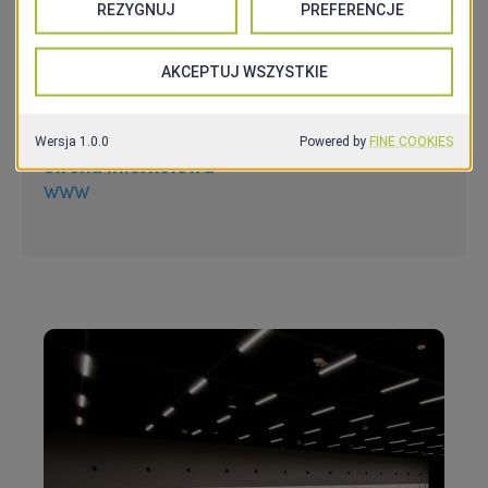
do ruchu. Jeśli szukasz miejsca, w którym można
połączyć aktywność, zabawę i relaks – Hit2Fit w
Szczecinie to obowiązkowy punkt na Twojej trasie.
Strona internetowa
WWW