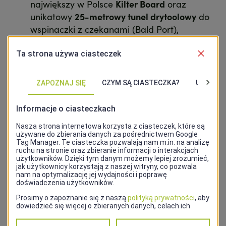
największy w Polsce
Kilter Board
oraz
unikatowy
25-metrowy tunel drytoolowy
do
wspinaczki z czekanami (Bald Port),
interaktywne pokoje gier
, nowość na mapie
szczecińskich atrakcji (HopSpot),
strefa food trucków
z 15 punktami
gastronomicznymi, a zimą także
lodowisko
20x45 m
z pełnym zapleczem (Przystanek
Milczańska),
magazyny samoobsługowe
, apteka i Żabka
– wszystko na miejscu, w jednym kompleksie.
Dzięki swojej różnorodności i rozmachowi, Hit2Fit
szybko zdobywa popularność jako nowe,
rodzinne serce miasta. Regularne wydarzenia,
turnieje, promocje i konkursy sprawiają, że
centrum tętni życiem każdego dnia.
To przestrzeń, która inspiruje, integruje i zachęca