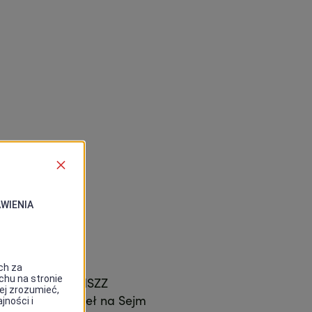
 PRL, członek NSZZ
1989-1991), poseł na Sejm