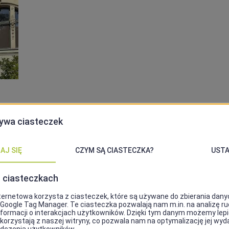
r. – 2010 r.)
 2005– 2010 Prezydent RP.
prawnych. Działacz opozycji demokratycznej w czasach
 w stanie wojennym. Po przełomie ustrojowym senator (