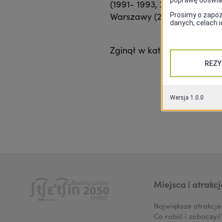
(1991- 1993, 2001 – 2002) p
Warszawy (2002– 2005).
Zginął w katastrofie rząd
Miejsca i atrakcj
Największe atrakcje
Co robić i zobaczyć