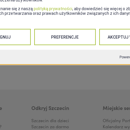
rezes NIK (1992 - 1995), minister sprawiedliwości (2000
owego samolotu Tu-154 pod Smoleńskiem.
POKAŻ NA MAPIE
UDOSTĘPNIJ
e
Odkryj Szczecin
Miejskie se
Szczecin dla dzieci
Oficjalny Por
?
Szczecin za darmo
Kalendarz wy