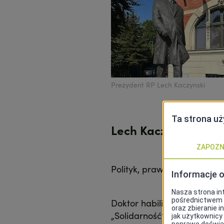
Prezydent RP Lech Kaczynski
Lech Kaczyński (1949 
Polityk, prawnik, w latach
Doktor habilitowany nauk 
„Solidarność”, internowany