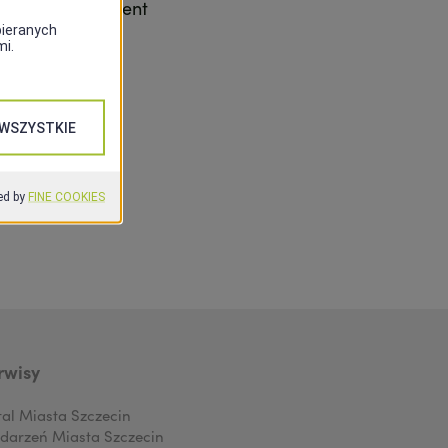
– 2001) i prezydent
rwisy
tal Miasta Szczecin
darzeń Miasta Szczecin