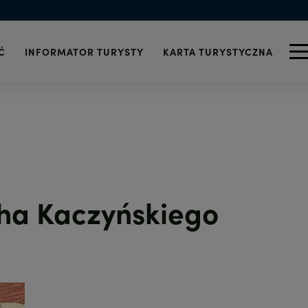
 i alkohol
Turystyczna
znalezionych
wi-fi
Informacja Turystyczna
Zdrowie
 Szczecinie
Wydarzenia
Telefony alarmowe
icy
Ć
INFORMATOR TURYSTY
KARTA TURYSTYCZNA
ha Kaczyńskiego