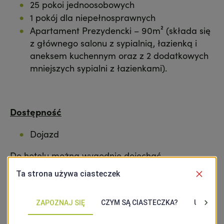
25 pokoi jednoosobowych
1 pokój dla niepełnosprawnych
Apartament Prezydencki – 90m² (składa się
z głównego salonu z sypialnią, łazienką i
aneksem kuchennym oraz z 2 dodatkowych
mniejszych sypialni z łazienkami).
Dostępność
Dojazd
Do hotelu można wygodnie dojechać
komunikacją miejską. Najbliższy przystanek (do
500 m od wejścia) jest dostosowany do potrzeb
osób z niepełnosprawnościami. Dostępne jest
również wyznaczone miejsce parkingowe, z
którego do wejścia prowadzi utwardzona,