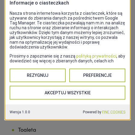
bezbarierowa trasa.
Dostępność ruchowa
Wejście do hotelu jest bez progów i schodów, a
drzwi mają szerokość co najmniej 90 cm.
Wszystkie kondygnacje są dostępne windą.
Hotel posiada pokój przystosowany dla osób z
niepełnosprawnościami
z odpowiednią
przestrzenią do manewrowania wózkiem,
łazienką z bezprogowym prysznicem, uchwytami
przy toalecie oraz oświetleniem sterowanym z
poziomu łóżka.
Restauracja
hotelowa jest w pełni dostępna dla
osób poruszających się na wózkach.
Toaleta