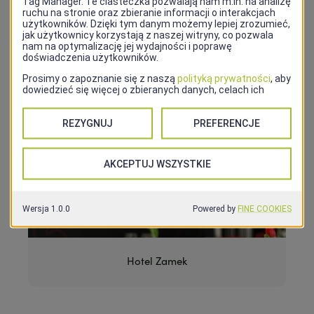
+48 91 852 27 77
Strona internetowa
Strona www
Hotel Zamek