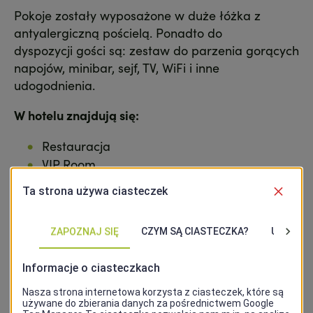
Pokoje zostały wyposażone w duże łóżka z
antyalergiczną pościelą. Ponadto do
dyspozycji gości są: zestaw do parzenia gorących
napojów, minibar, sejf, TV, WiFi i inne
udogodnienia.
W hotelu znajdują się:
Restauracja
VIP Room
Sala dostosowana do organizacji spotkań
Strefa fitness
Adres
ul. Panieńska 15, 70-535 Szczecin
Kontakt