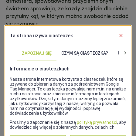
atmosfera, spowodowana przyciemnionym
światłem sprawiają, że każdy znajdzie dla siebie
przytulny kąt, w którym można swobodnie oddać
się rozmowie.
Latem równie klimatycznie jest na zewnątrz, w
wakacyjnie zaprojektowanym ogródku.
Ceglana to także szeroka gama serwowanych
alkoholi, nietuzinkowe menu oraz
nieprzypadkowo wyselekcjonowana muzyka,
która jest nieodłącznym elementem każdego
wieczoru.
Adres
ul. Owocowa 14, 70-213 Szczecin
Kontakt