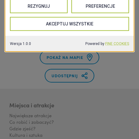
+48 513 700 770
Strona internetowa
Facebook
POKAŻ NA MAPIE
UDOSTĘPNIJ
Miejsca i atrakcje
Największe atrakcje
Co robić i zobaczyć?
Gdzie zjeść?
Kultura i sztuka