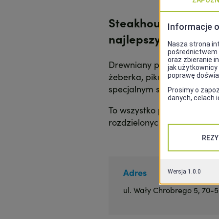
Steakhouse Colorado
najlepszym widokiem
Drewniany pawilon, a w śro
żeberka, pikantne skrzyde
specjalnym sosem Jack Dani
To wszystko przy doskonał
rozdzielonych kowbojskim 
Adres
ul. Wały Chrobrego 5, 70-