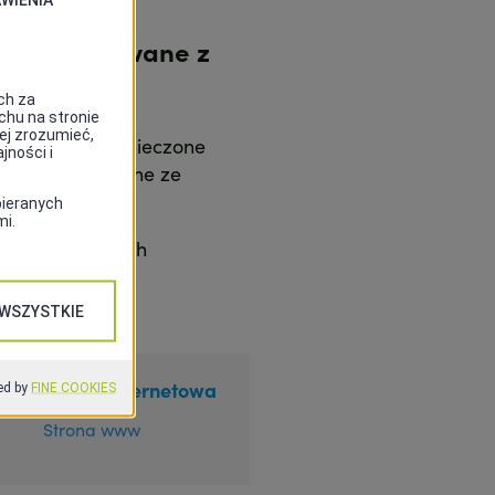
datku serwowane z
niu. Tylko tu: pieczone
urgery serwowane ze
dwóch poziomach
poje.
Strona internetowa
Strona www