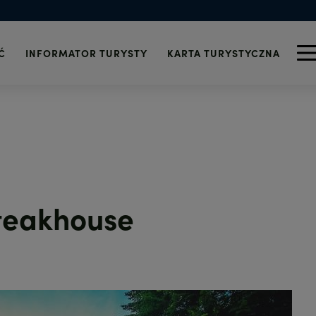
 i alkohol
Turystyczna
znalezionych
wi-fi
Informacja Turystyczna
Zdrowie
 Szczecinie
Wydarzenia
Telefony alarmowe
icy
Ć
INFORMATOR TURYSTY
KARTA TURYSTYCZNA
teakhouse