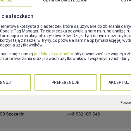
 – najlepsze steki od 2001 roku, w do
 na rzekę, Łasztownię i Starówkę.
dku istny Wild Wild West w najlepszym kulinarnym wyda
łka, meksykańskie Fajitas i prawdziwe amerykańskie b
el’s BBQ.
ej muzyce, pięknej obsłudze, kamiennym kominku, na 
dyliżansem zamienionym w bar serwujący doskonałe na
Kontakt
500 Szczecin
+48 532 109 345