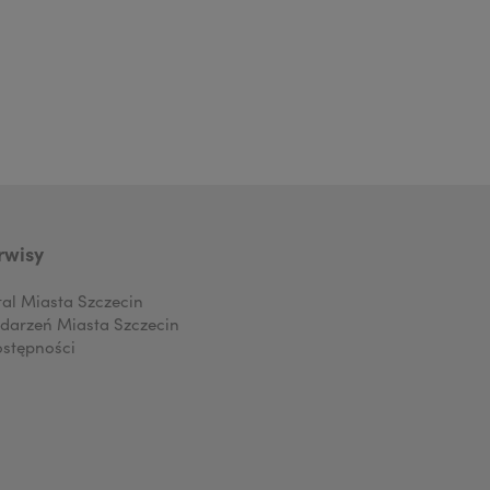
rwisy
tal Miasta Szczecin
darzeń Miasta Szczecin
ostępności