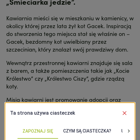
„Śmieciarka jedzie”.
Kawiarnia mieści się w mieszkaniu w kamienicy, w
okolicy której przez lata żył kot Gacek. Inspiracją
do stworzenia tego miejsca stał się właśnie on –
Gacek, bezdomny kot uwielbiany przez
szczecinian, który znalazł swój prawdziwy dom.
Wewnątrz przestronnej kawiarni znajduje się sala
z barem, a także pomieszczenia takie jak „Kocie
Królestwo” czy „Królestwo Ciszy”, gdzie rządzą
koty.
Misją kawiarni jest promowanie adopcji oraz
edukacja. Z tego powodu regularnie
organizowane są warsztaty i seminaria
dotyczące zwierząt towarzyszących.
Kawiarnia jest otwarta codziennie w godzinach