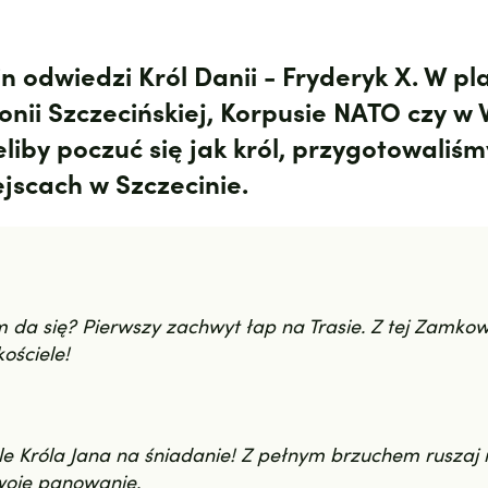
cin odwiedzi Król Danii - Fryderyk X. W p
nii Szczecińskiej, Korpusie NATO czy w W
ieliby poczuć się jak król, przygotowaliś
ejscach w Szczecinie.
da się? Pierwszy zachwyt łap na Trasie. Z tej Zamkow
kościele!
le Króla Jana na śniadanie! Z pełnym brzuchem ruszaj
swoje panowanie.