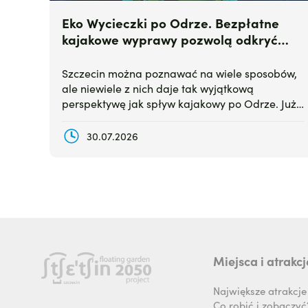
Eko Wycieczki po Odrze. Bezpłatne
kajakowe wyprawy pozwolą odkryć
Szczecin z perspektywy kajaka
Szczecin można poznawać na wiele sposobów,
ale niewiele z nich daje tak wyjątkową
perspektywę jak spływ kajakowy po Odrze. Już
wkrótce mieszkańcy Szczecina i okolic będą
mogli wziąć udział w bezpłatnych Eko
30.07.2026
Wycieczkach po Odrze – projekcie, który łączy
aktywny wypoczynek z edukacją ekologiczną i
poznawaniem historii oraz przyrody
nadrzecznych wysp.
Miejsca i atrakcj
Największe atrakcje
Co robić i zobaczyć