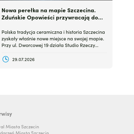
Nowa perełka na mapie Szczecina.
Zduńskie Opowieści przywracają do
życia legendarną ceramikę
Polska tradycja ceramiczna i historia Szczecina
zyskały właśnie nowe miejsce na swojej mapie.
Przy ul. Dworcowej 19 działa Studio Rzeczy
Pięknych „Zduńskie Opowieści” – przestrzeń, w
której pasja do pieców kaflowych spotyka się z
29.07.2026
rzemiosłem artystycznym i lokalnym
dziedzictwem.
rwisy
tal Miasta Szczecin
darzeń Miasta Szczecin