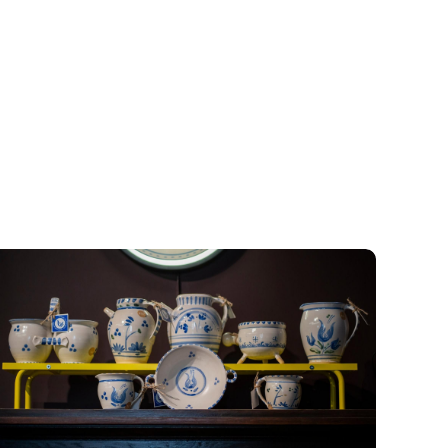
djęcie