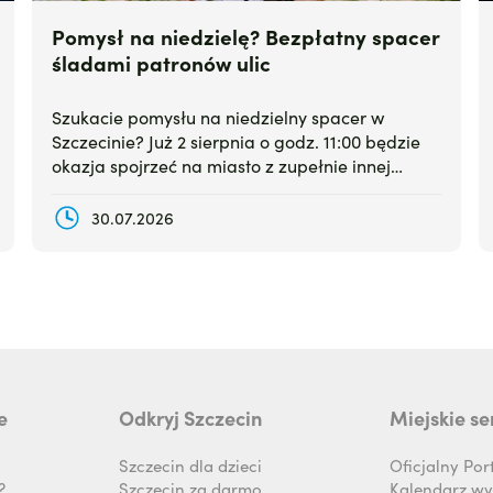
Pomysł na niedzielę? Bezpłatny spacer
śladami patronów ulic
Szukacie pomysłu na niedzielny spacer w
Szczecinie? Już 2 sierpnia o godz. 11:00 będzie
okazja spojrzeć na miasto z zupełnie innej
strony. Stowarzyszenie Oswajanie Miasta wraz z
partnerami zaprasza na bezpłatną wycieczkę,
30.07.2026
podczas której uczestnicy poznają historie
patronów szczecińskich ulic i placów.
e
Odkryj Szczecin
Miejskie se
Szczecin dla dzieci
Oficjalny Por
?
Szczecin za darmo
Kalendarz wy