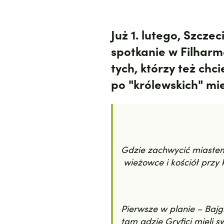
Już 1. lutego, Szcze
spotkanie w Filharmo
tych, którzy też chc
po "królewskich" mi
Gdzie zachwycić miastem 
wieżowce i kościół przy 
Pierwsze w planie – Bajg
tam gdzie Gryfici mieli 