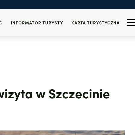
 i alkohol
Turystyczna
znalezionych
wi-fi
Informacja Turystyczna
Zdrowie
 Szczecinie
Wydarzenia
Telefony alarmowe
icy
Ć
INFORMATOR TURYSTY
KARTA TURYSTYCZNA
izyta w Szczecinie