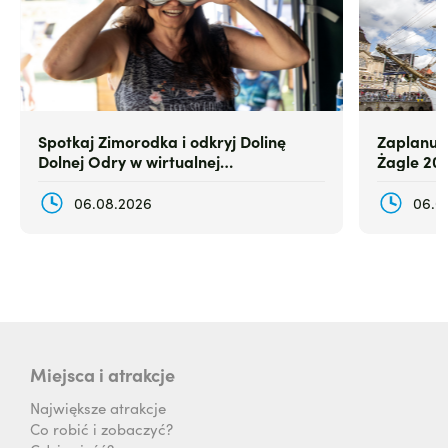
Spotkaj Zimorodka i odkryj Dolinę
Zaplanuj
Dolnej Odry w wirtualnej
Żagle 20
rzeczywistości
06.08.2026
06.0
Miejsca i atrakcje
Największe atrakcje
Co robić i zobaczyć?