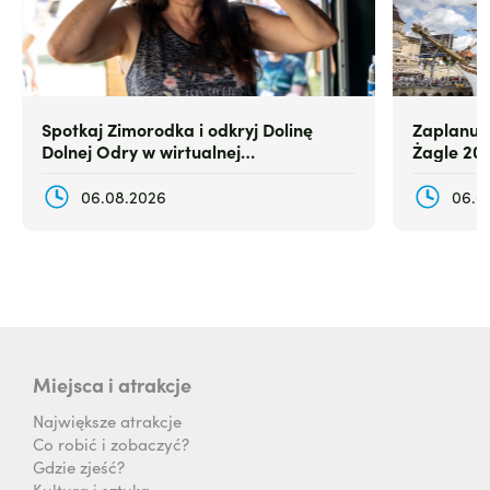
Spotkaj Zimorodka i odkryj Dolinę
Zaplanuj
Dolnej Odry w wirtualnej
Żagle 20
rzeczywistości
06.08.2026
06.0
Miejsca i atrakcje
Największe atrakcje
Co robić i zobaczyć?
Gdzie zjeść?
Kultura i sztuka