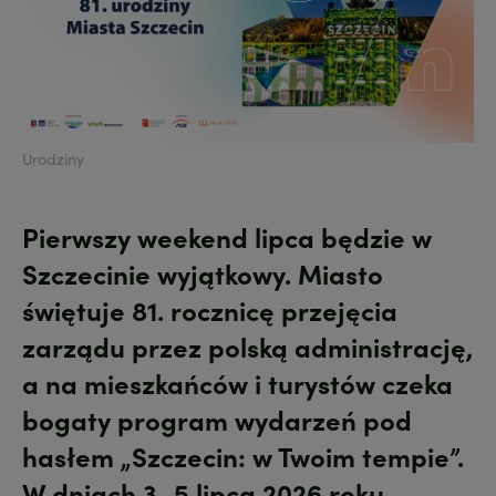
Urodziny
Pierwszy weekend lipca będzie w
Szczecinie wyjątkowy. Miasto
świętuje
81. rocznicę przejęcia
zarządu przez polską administrację
,
a na mieszkańców i turystów czeka
bogaty program wydarzeń pod
hasłem
„Szczecin: w Twoim tempie”
.
W dniach
3–5 lipca 2026 roku