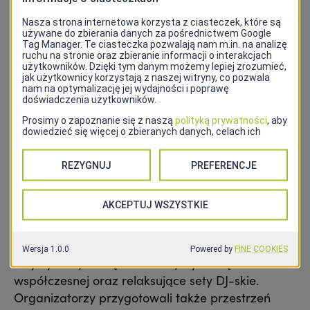
Szczecin
.
Od godziny 13:00 centrum rodzinnej zabawy
stanie się
Ogród Różany – Różanka
.
Organizatorzy przygotowali koncerty, animacje
dla dzieci oraz tradycyjny już
81-kilogramowy
tort urodzinowy
, który będzie jednym z
najbardziej wyczekiwanych punktów programu.
Come With Us Festival i koncert w Willi Lentza
Równolegle w
Teatrze Letnim im. Heleny
Majdaniec
odbędzie się
COME WITH US
FESTIVAL
. Program obejmuje warsztaty, paradę
urodzinową, pokaz mody szczecinian, zajęcia
artystyczne, strefę dla dzieci, wystawę sztuki
współczesnej oraz relaksujące sety DJ-skie.
Organizatorzy przygotowali także przestrzeń