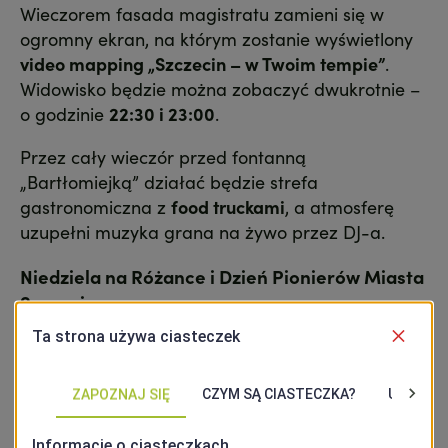
Wieczorem fasada magistratu zamieni się w
ogromny ekran, na którym zostanie wyświetlony
video mapping „Szczecin – w Twoim tempie”
.
Widowisko będzie można zobaczyć dwukrotnie –
o godzinie
22:30 i 23:00
.
Przez cały wieczór przed fontanną
„Bartłomiejką” działać będzie strefa
gastronomiczna z
food truckami
, a atmosferę
uzupełni muzyka grana na żywo przez DJ-a.
Niedziela na Różance i Dzień Pionierów Miasta
Szczecin
Niedzielne świętowanie rozpocznie się o godzinie
12:00
przy
Pomniku Czynu Polaków
, gdzie
odbędą się oficjalne uroczystości
81. rocznicy
przejęcia zarządu nad Szczecinem przez polską
administrację
oraz
Dnia Pionierów Miasta