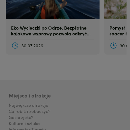
Eko Wycieczki po Odrze. Bezpłatne
Pomysł na
kajakowe wyprawy pozwolą odkryć
spacer śl
Szczecin z perspektywy kajaka
30.07.2026
30.0
Miejsca i atrakcje
Największe atrakcje
Co robić i zobaczyć?
Gdzie zjeść?
Kultura i sztuka
Informator Turysty