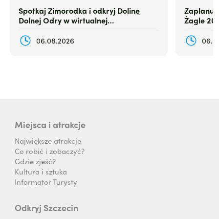
Spotkaj Zimorodka i odkryj Dolinę
Zaplanuj
Dolnej Odry w wirtualnej
Żagle 20
rzeczywistości
06.08.2026
06.0
Miejsca i atrakcje
Największe atrakcje
Co robić i zobaczyć?
Gdzie zjeść?
Kultura i sztuka
Informator Turysty
Odkryj Szczecin