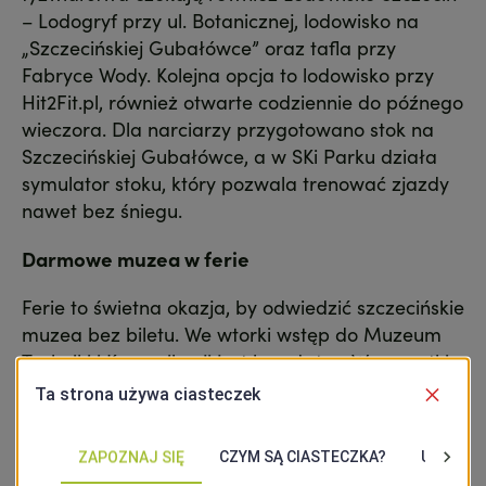
– Lodogryf przy ul. Botanicznej, lodowisko na
„Szczecińskiej Gubałówce” oraz tafla przy
Fabryce Wody. Kolejna opcja to lodowisko przy
Hit2Fit.pl, również otwarte codziennie do późnego
wieczora. Dla narciarzy przygotowano stok na
Szczecińskiej Gubałówce, a w SKi Parku działa
symulator stoku, który pozwala trenować zjazdy
nawet bez śniegu.
Darmowe muzea w ferie
Ferie to świetna okazja, by odwiedzić szczecińskie
muzea bez biletu. We wtorki wstęp do Muzeum
Techniki i Komunikacji jest bezpłatny. W czwartki
można odwiedzić TRAFO Trafostację Sztuki, a w
soboty – m.in. Muzeum Historii Szczecina,
Muzeum Tradycji Regionalnych, Muzeum
Przełomów, Galerię Sztuki Współczesnej oraz