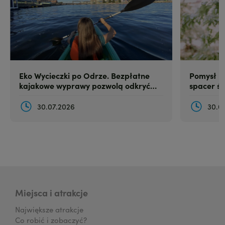
Eko Wycieczki po Odrze. Bezpłatne
Pomysł na
kajakowe wyprawy pozwolą odkryć
spacer śl
Szczecin z perspektywy kajaka
30.07.2026
30.0
Miejsca i atrakcje
Największe atrakcje
Co robić i zobaczyć?