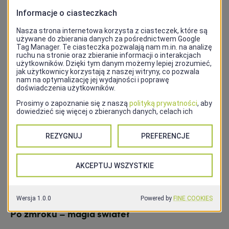
Muzeum Narodowe. To doskonały sposób na
poznanie historii i sztuki miasta podczas
zimowego wypoczynku.
Nauka i zabawa pod jednym dachem
Jeśli ferie traktujesz jako czas na połączenie
edukacji z relaksem, odwiedź kompleks Fabryka
Wody. To nie tylko aquapark z basenami i
saunami, ale także centrum edukacyjne, ścianka
wspinaczkowa, kręgielnia oraz dodatkowe
lodowisko. Dla ciekawych świata mórz i oceanów
idealnym miejscem jest Morskie Centrum Nauki
na Łasztowni – nowoczesne planetarium i
interaktywne wystawy zapewnią rozrywkę na
cały dzień.
Po zmroku – magia świateł