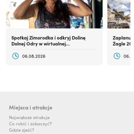
Spotkaj Zimorodka i odkryj Dolinę
Zaplanuj
Dolnej Odry w wirtualnej
Żagle 20
rzeczywistości
06.08.2026
06.0
Miejsca i atrakcje
Największe atrakcje
Co robić i zobaczyć?
Gdzie zjeść?