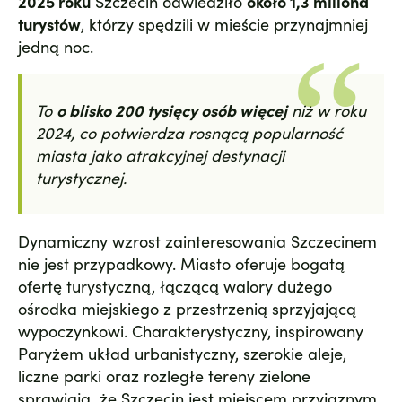
2025 roku
Szczecin odwiedziło
około 1,3 miliona
turystów
, którzy spędzili w mieście przynajmniej
jedną noc.
To
o blisko 200 tysięcy osób więcej
niż w roku
2024, co potwierdza rosnącą popularność
miasta jako atrakcyjnej destynacji
turystycznej.
Dynamiczny wzrost zainteresowania Szczecinem
nie jest przypadkowy. Miasto oferuje bogatą
ofertę turystyczną, łączącą walory dużego
ośrodka miejskiego z przestrzenią sprzyjającą
wypoczynkowi. Charakterystyczny, inspirowany
Paryżem układ urbanistyczny, szerokie aleje,
liczne parki oraz rozległe tereny zielone
sprawiają, że Szczecin jest miejscem przyjaznym