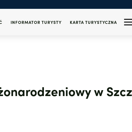
 i alkohol
Turystyczna
znalezionych
wi-fi
Informacja Turystyczna
Zdrowie
 Szczecinie
Wydarzenia
Telefony alarmowe
icy
Ć
INFORMATOR TURYSTY
KARTA TURYSTYCZNA
żonarodzeniowy w Szcze