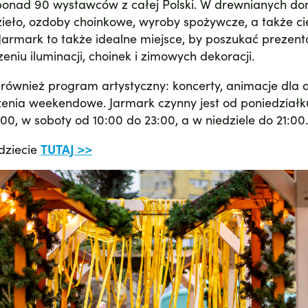
ponad 90 wystawców z całej Polski. W drewnianych d
zieło, ozdoby choinkowe, wyroby spożywcze, a także ci
armark to także idealne miejsce, by poszukać prezentó
niu iluminacji, choinek i zimowych dekoracji.
również program artystyczny: koncerty, animacje dla d
rzenia weekendowe. Jarmark czynny jest od poniedział
:00, w soboty od 10:00 do 23:00, a w niedziele do 21:00.
dziecie
TUTAJ >>