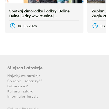
Spotkaj Zimorodka i odkryj Dolinę
Zaplanuj
Dolnej Odry w wirtualnej
Żagle 20
rzeczywistości
06.08.2026
06.0
Miejsca i atrakcje
Największe atrakcje
Co robić i zobaczyć?
Gdzie zjeść?
Kultura i sztuka
Informator Turysty
Odkryj Szczecin