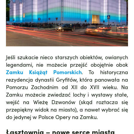
Jeśli szukacie nieco starszych obiektów, owianych
legendami, nie możecie przejść obojętnie obok
Zamku Książąt Pomorskich
. To historyczna
rezydencja dynastii Gryfitów, która panowała na
Pomorzu Zachodnim od XII do XVII wieku. Na
Zamku możecie zwiedzać lochy i wystawy stałe,
wejść na Wieżę Dzwonów (skąd roztacza się
przepiękny widok na miasto), a nawet wybrać się
do jedynej w Polsce Opery na Zamku.
Łasztownia – nowe serce miasta