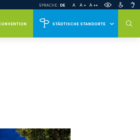
PL
EN
A
A +
A ++
DE
SPRACHE:
Veranstaltungen in Szczecin
CONVENTION
STÄDTISCHE STANDORTE
Tour Szczecin