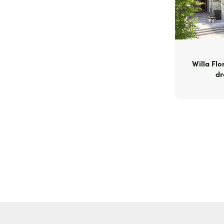
Willa Flo
dr