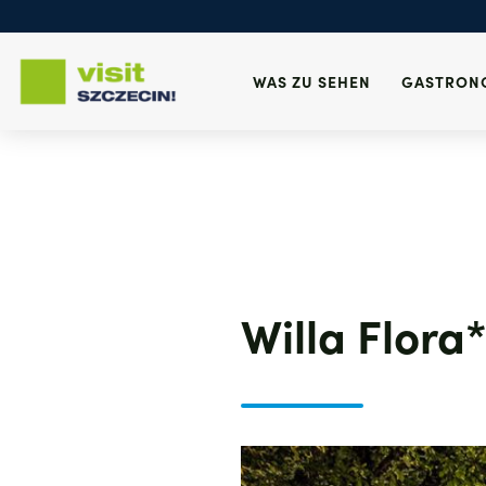
Wichtige Anrufe
Konsulat
Fundbüro
Gesundheit
WAS ZU SEHEN
GASTRON
Notruf
Direkt
zum
Inhalt
Willa Flora