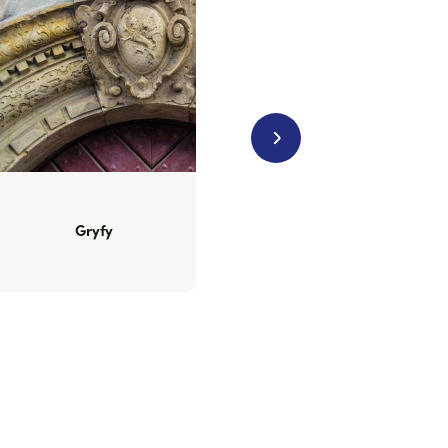
Next
Gryfy
Gryfy