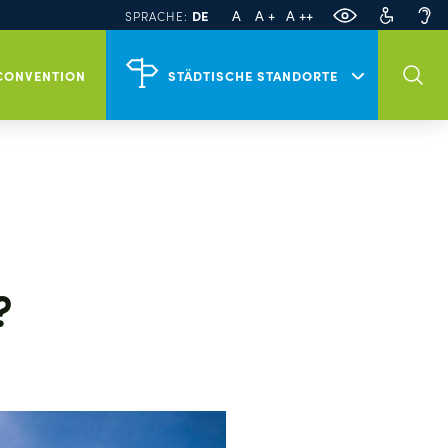
PL
EN
A
A +
A ++
DE
SPRACHE:
Veranstaltungen in Szczecin
CONVENTION
STÄDTISCHE STANDORTE
Tour Szczecin
?