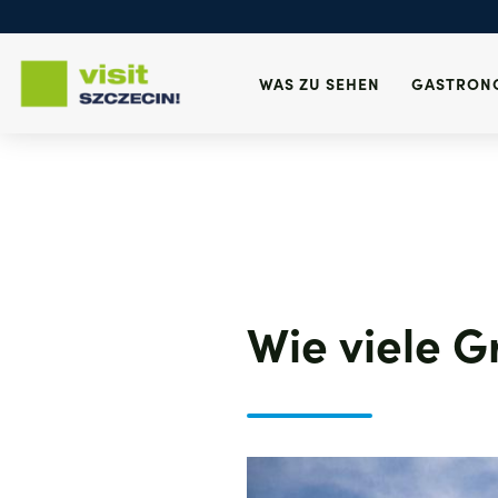
Wichtige Anrufe
Konsulat
Fundbüro
Gesundheit
WAS ZU SEHEN
GASTRON
Notruf
Direkt
zum
Inhalt
Wie viele G