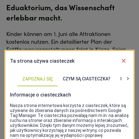
Eduaktorium, das Wissenschaft
erlebbar macht.
Kinder können am 1. Juni alle Attraktionen
kostenlos nutzen. Ein detaillierter Plan der
Eröffnungsveranstaltungen folgt in Kürze. Seien
Sie dabei und erleben Sie einen unvergesslichen
Tag voller Abenteuer in der Wasserfabrik.
Wann:
1. Juni 2024, ganztags
Wo:
Wasserfabrik, ul. 1 Maja 41, Szczecin
>>>
Weitre Informationen auf f
abrykawody.eu
Facebookseite der Wasserfabrik
>>>