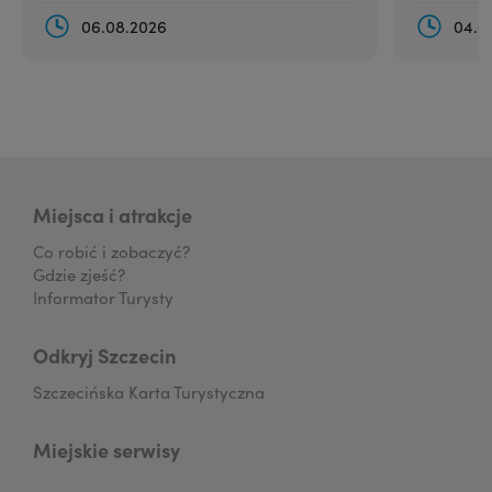
06.08.2026
04.0
Miejsca i atrakcje
Co robić i zobaczyć?
Gdzie zjeść?
Informator Turysty
Odkryj Szczecin
Szczecińska Karta Turystyczna
Miejskie serwisy