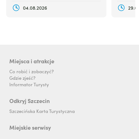
die lege
wieder a
04.08.2026
29.0
Miejsca i atrakcje
Co robić i zobaczyć?
Gdzie zjeść?
Informator Turysty
Odkryj Szczecin
Szczecińska Karta Turystyczna
Miejskie serwisy