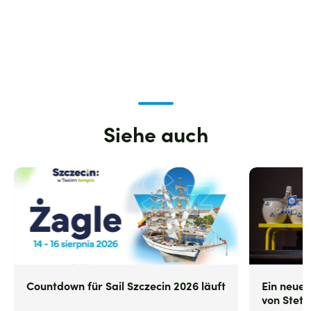
Siehe auch
Zdjęcie
Zdjęcie
Countdown für Sail Szczecin 2026 läuft
Ein neues
von Stett