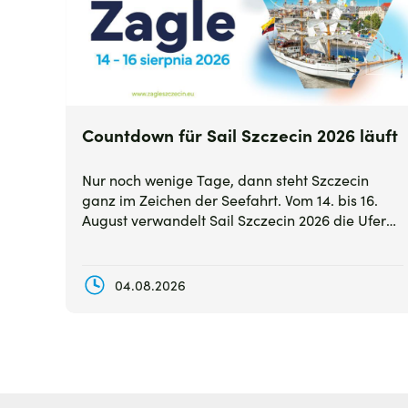
Countdown für Sail Szczecin 2026 läuft
Nur noch wenige Tage, dann steht Szczecin
ganz im Zeichen der Seefahrt. Vom 14. bis 16.
August verwandelt Sail Szczecin 2026 die Ufer
der Oder in eine große Festmeile mit
Segelschiffen, Konzerten und zahlreichen
Attraktionen für die ganze Familie.
04.08.2026