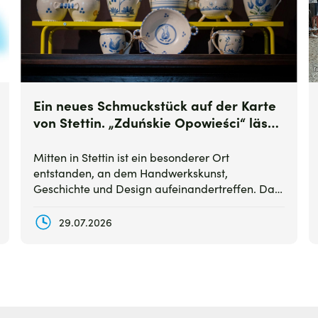
Ein neues Schmuckstück auf der Karte
von Stettin. „Zduńskie Opowieści“ lässt
die legendäre Marke Stettiner Waren
wieder aufleben
Mitten in Stettin ist ein besonderer Ort
entstanden, an dem Handwerkskunst,
Geschichte und Design aufeinandertreffen. Das
Studio Rzeczy Pięknych „Zduńskie Opowieści“
verbindet die Leidenschaft für historische
29.07.2026
Kachelöfen mit der Wiederbelebung der
traditionsreichen Keramikmarke Stettiner
Waren.