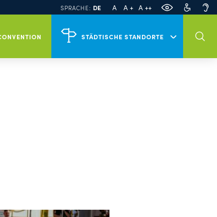
PL
EN
A
A +
A ++
DE
SPRACHE:
Veranstaltungen in Szczecin
CONVENTION
STÄDTISCHE STANDORTE
Tour Szczecin