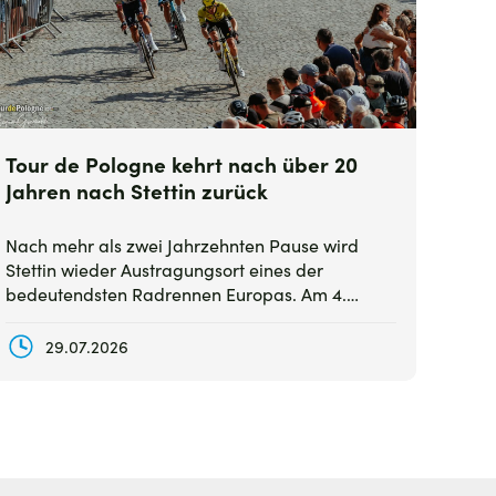
Tour de Pologne kehrt nach über 20
Jahren nach Stettin zurück
Nach mehr als zwei Jahrzehnten Pause wird
Stettin wieder Austragungsort eines der
bedeutendsten Radrennen Europas. Am 4.
August ist die Stadt Zielort der zweiten Etappe
der 83. Tour de Pologne und begrüßt die besten
29.07.2026
Profi-Teams sowie internationale Spitzenfahrer.