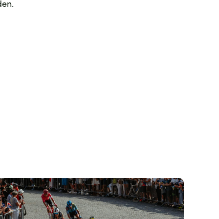
den.
djęcie