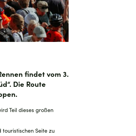
s Rennen findet vom
3.
üd“
. Die Route
ppen.
wird Teil dieses großen
 touristischen Seite zu