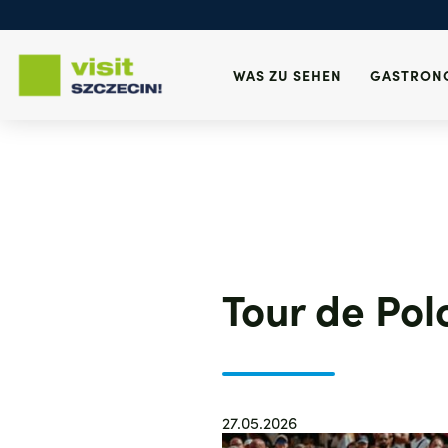
Wichtige Anrufe
Konsulat
Fundbüro
Gesundheit
WAS ZU SEHEN
GASTRON
Notruf
Direkt
zum
Inhalt
Tour de Pol
27.05.2026