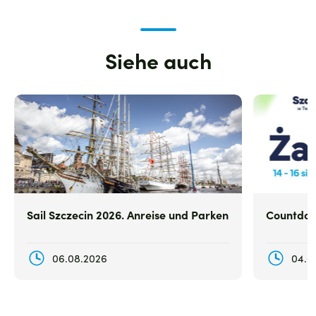
Siehe auch
Zdjęcie
Zdjęcie
Sail Szczecin 2026. Anreise und Parken
Countdown
06.08.2026
04.0