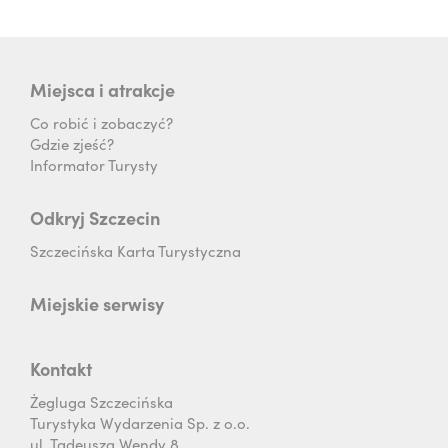
Miejsca i atrakcje
Co robić i zobaczyć?
Gdzie zjeść?
Informator Turysty
Odkryj Szczecin
Szczecińska Karta Turystyczna
Miejskie serwisy
Kontakt
Żegluga Szczecińska
Turystyka Wydarzenia Sp. z o.o.
ul. Tadeusza Wendy 8